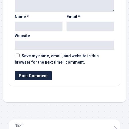
Name
*
Email
*
Website
Save my name, email, and website in this
browser for the next time I comment.
NEXT