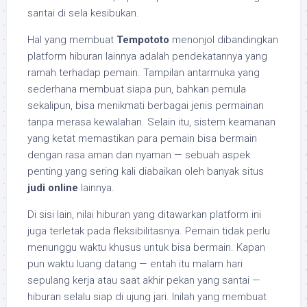
santai di sela kesibukan.
Hal yang membuat
Tempototo
menonjol dibandingkan
platform hiburan lainnya adalah pendekatannya yang
ramah terhadap pemain. Tampilan antarmuka yang
sederhana membuat siapa pun, bahkan pemula
sekalipun, bisa menikmati berbagai jenis permainan
tanpa merasa kewalahan. Selain itu, sistem keamanan
yang ketat memastikan para pemain bisa bermain
dengan rasa aman dan nyaman — sebuah aspek
penting yang sering kali diabaikan oleh banyak situs
judi online
lainnya.
Di sisi lain, nilai hiburan yang ditawarkan platform ini
juga terletak pada fleksibilitasnya. Pemain tidak perlu
menunggu waktu khusus untuk bisa bermain. Kapan
pun waktu luang datang — entah itu malam hari
sepulang kerja atau saat akhir pekan yang santai —
hiburan selalu siap di ujung jari. Inilah yang membuat