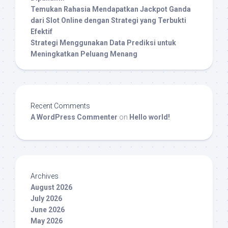
Temukan Rahasia Mendapatkan Jackpot Ganda
dari Slot Online dengan Strategi yang Terbukti
Efektif
Strategi Menggunakan Data Prediksi untuk
Meningkatkan Peluang Menang
Recent Comments
A WordPress Commenter
on
Hello world!
Archives
August 2026
July 2026
June 2026
May 2026