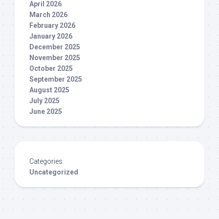
April 2026
March 2026
February 2026
January 2026
December 2025
November 2025
October 2025
September 2025
August 2025
July 2025
June 2025
Categories
Uncategorized