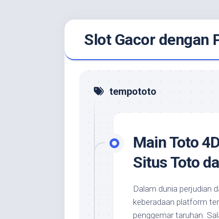
Skip
Slot Gacor dengan 
to
content
tempototo
Main Toto 4D
Situs Toto d
Dalam dunia perjudian 
keberadaan platform ter
penggemar taruhan. Sal