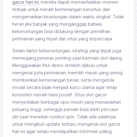
gacor hari ini
, mereka dapat memanfaatkan momen
terbaik untuk meraih kemenangan beruntun dan
mengamankan keuntungan dalam waktu singkat. Tidak
heran jika banyak yang menganggap bahwa
keberuntungan bisa didukung dengan pemilihan
permainan yang tepat dan situs yang terpercaya.
Selain faktor keberuntungan, strategi yang tepat juga
memegang peranan penting saat bermain slot daring.
Menggunakan fitur demo terlebih dahulu untuk
mengenal pola permainan, memilih mesin yang sering
memberikan kemenangan besar, serta mengelola
modal secara bijak menjadi kunci utama agar tetap
konsisten meraih hasil positif. Situs slot gacor
menyediakan berbagai opsi mesin yang menawarkan
peluang tinggi, sehingga pemain bisa lebih percaya
diri saat menekan tombol spin. Tidak ada salahnya
untuk mengikuti update terbaru mengenai slot gacor
hari ini agar selalu mendapatkan informasi paling