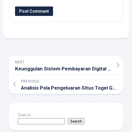
NEXT
Keunggulan Sistem Pembayaran Digital dalam Situs Judi Bola Gacor
PREVIOUS
Analisis Pola Pengeluaran Situs Togel Gacor untuk Pemain Pemula
Search
Search