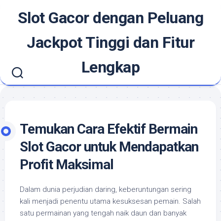
Skip
Slot Gacor dengan Peluang
to
content
Jackpot Tinggi dan Fitur
Lengkap
Temukan Cara Efektif Bermain
Slot Gacor untuk Mendapatkan
Profit Maksimal
Dalam dunia perjudian daring, keberuntungan sering
kali menjadi penentu utama kesuksesan pemain. Salah
satu permainan yang tengah naik daun dan banyak