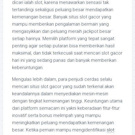
dicari ialah slot, karena menawarkan sensasi tak
tertandingi sekaligus peluang besar mendapatkan
kemenangan besar. Banyak situs slot gacor yang
mampu memberikan pengalaman bermain yang
mengasyikkan dan peluang meraih jackpot besar
setiap harinya. Memilih platform yang tepat sangat
penting agar setiap putaran bisa memberikan hasil
maksimal, dan tidak terkecuali saat mencari slot gacor
hari ini yang sedang panas dan banyak memberikan
keberuntungan.
Mengulas lebih dalam, para penjudi cerdas selalu
mencari situs slot gacor yang sudah terkenal akan
keandalannya dalam menyediakan mesin-mesin
dengan tingkat kemenangan tinggi. Keuntungan utama
dari platform semacam ini yakni keberadaan fitur-fitur
inovatif serta bonus melimpah yang mampu
meningkatkan peluang mendapatkan kemenangan
besar. Ketika pemain mampu mengidentifikasi
slot