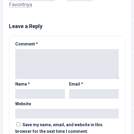
Favoritnya
Leave a Reply
Comment
*
Name
*
Email
*
Website
Save my name, email, and website in this
browser for the next time I comment.