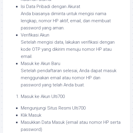
Isi Data Pribadi dengan Akurat
Anda biasanya diminta untuk mengisi nama
lengkap, nomor HP aktif, email, dan membuat
password yang aman.
Verifikasi Akun
Setelah mengisi data, lakukan verifikasi dengan
kode OTP yang dikirim menuju nomor HP atau
email.
Masuk ke Akun Baru
Setelah pendaftaran selesai, Anda dapat masuk
menggunakan email atau nomor HP dan
password yang telah Anda buat.
Masuk ke Akun Ulti700
Mengunjungi Situs Resmi Ulti700
Klik Masuk
Masukkan Data Masuk (email atau nomor HP serta
password)