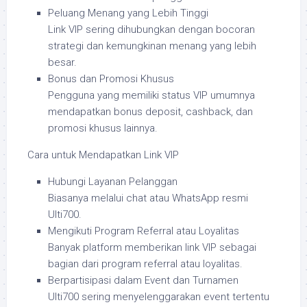
Peluang Menang yang Lebih Tinggi
Link VIP sering dihubungkan dengan bocoran
strategi dan kemungkinan menang yang lebih
besar.
Bonus dan Promosi Khusus
Pengguna yang memiliki status VIP umumnya
mendapatkan bonus deposit, cashback, dan
promosi khusus lainnya.
Cara untuk Mendapatkan Link VIP
Hubungi Layanan Pelanggan
Biasanya melalui chat atau WhatsApp resmi
Ulti700.
Mengikuti Program Referral atau Loyalitas
Banyak platform memberikan link VIP sebagai
bagian dari program referral atau loyalitas.
Berpartisipasi dalam Event dan Turnamen
Ulti700 sering menyelenggarakan event tertentu