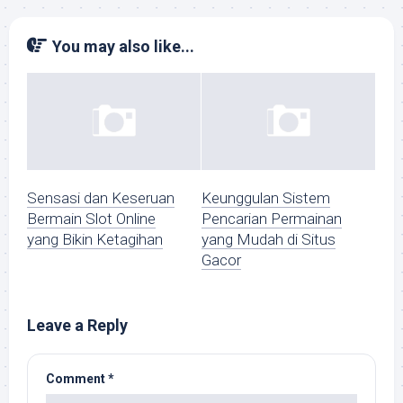
You may also like...
Sensasi dan Keseruan
Keunggulan Sistem
Bermain Slot Online
Pencarian Permainan
yang Bikin Ketagihan
yang Mudah di Situs
Gacor
Leave a Reply
Comment
*