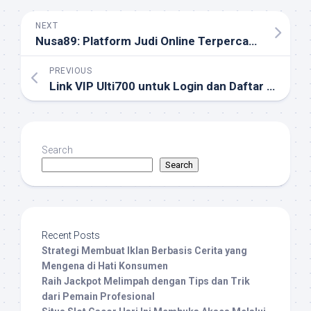
NEXT
Nusa89: Platform Judi Online Terpercaya dengan Pelayanan Profesional dan Lengkap
PREVIOUS
Link VIP Ulti700 untuk Login dan Daftar Mudah: Strategi Menang Tanpa Panduan Rumit
Search
Search
Recent Posts
Strategi Membuat Iklan Berbasis Cerita yang
Mengena di Hati Konsumen
Raih Jackpot Melimpah dengan Tips dan Trik
dari Pemain Profesional