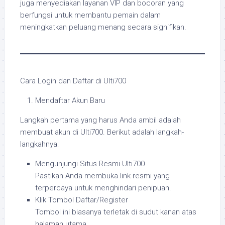
juga menyediakan layanan VIP dan bocoran yang
berfungsi untuk membantu pemain dalam
meningkatkan peluang menang secara signifikan.
Cara Login dan Daftar di Ulti700
Mendaftar Akun Baru
Langkah pertama yang harus Anda ambil adalah
membuat akun di Ulti700. Berikut adalah langkah-
langkahnya:
Mengunjungi Situs Resmi Ulti700
Pastikan Anda membuka link resmi yang
terpercaya untuk menghindari penipuan.
Klik Tombol Daftar/Register
Tombol ini biasanya terletak di sudut kanan atas
halaman utama.