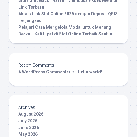
Situs Slot Gacor Hari Ini Membuka Akses Melalui
Link Terbaru
Akses Link Slot Online 2026 dengan Deposit QRIS
Terjangkau
Pelajari Cara Mengelola Modal untuk Menang
Berkali-Kali Lipat di Slot Online Terbaik Saat Ini
Recent Comments
A WordPress Commenter
on
Hello world!
Archives
August 2026
July 2026
June 2026
May 2026