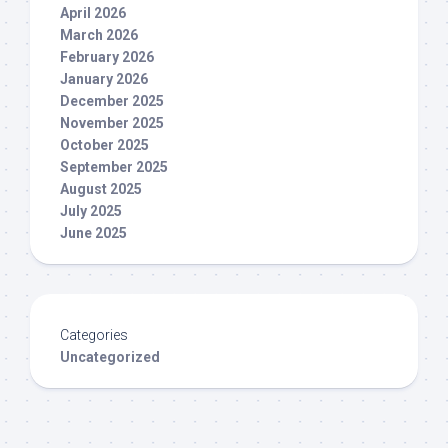
April 2026
March 2026
February 2026
January 2026
December 2025
November 2025
October 2025
September 2025
August 2025
July 2025
June 2025
Categories
Uncategorized