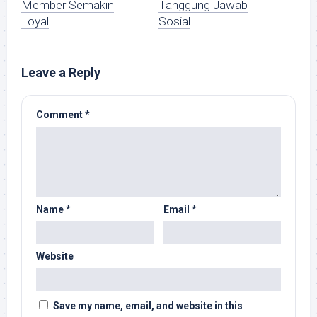
Member Semakin
Tanggung Jawab
Loyal
Sosial
Leave a Reply
Comment
*
Name
*
Email
*
Website
Save my name, email, and website in this