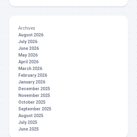
Archives
August 2026
July 2026
June 2026
May 2026
April 2026
March 2026
February 2026
January 2026
December 2025
November 2025
October 2025
September 2025
August 2025
July 2025
June 2025