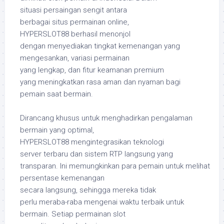
situasi persaingan sengit antara
berbagai situs permainan online,
HYPERSLOT88 berhasil menonjol
dengan menyediakan tingkat kemenangan yang
mengesankan, variasi permainan
yang lengkap, dan fitur keamanan premium
yang meningkatkan rasa aman dan nyaman bagi
pemain saat bermain.
Dirancang khusus untuk menghadirkan pengalaman
bermain yang optimal,
HYPERSLOT88 mengintegrasikan teknologi
server terbaru dan sistem RTP langsung yang
transparan. Ini memungkinkan para pemain untuk melihat
persentase kemenangan
secara langsung, sehingga mereka tidak
perlu meraba-raba mengenai waktu terbaik untuk
bermain. Setiap permainan slot