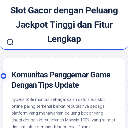
Skip
Slot Gacor dengan Peluang
to
content
Jackpot Tinggi dan Fitur
Lengkap
Komunitas Penggemar Game
Dengan Tips Update
hyperslot88
muncul sebagai salah satu situs slot
online paling terkenal berkat reputasinya sebagai
platform yang menawarkan peluang bocor yang
tinggi dengan kemungkinan Maxwin 100% yang sangat
diminati oleh pemain di Indonesia. Dalam