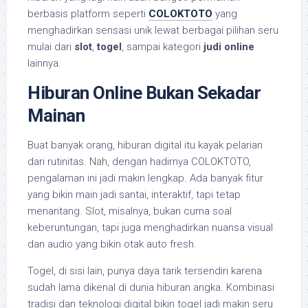
berbasis platform seperti
COLOKTOTO
yang
menghadirkan sensasi unik lewat berbagai pilihan seru
mulai dari
slot
,
togel
, sampai kategori
judi online
lainnya.
Hiburan Online Bukan Sekadar
Mainan
Buat banyak orang, hiburan digital itu kayak pelarian
dari rutinitas. Nah, dengan hadirnya COLOKTOTO,
pengalaman ini jadi makin lengkap. Ada banyak fitur
yang bikin main jadi santai, interaktif, tapi tetap
menantang. Slot, misalnya, bukan cuma soal
keberuntungan, tapi juga menghadirkan nuansa visual
dan audio yang bikin otak auto fresh.
Togel, di sisi lain, punya daya tarik tersendiri karena
sudah lama dikenal di dunia hiburan angka. Kombinasi
tradisi dan teknologi digital bikin togel jadi makin seru