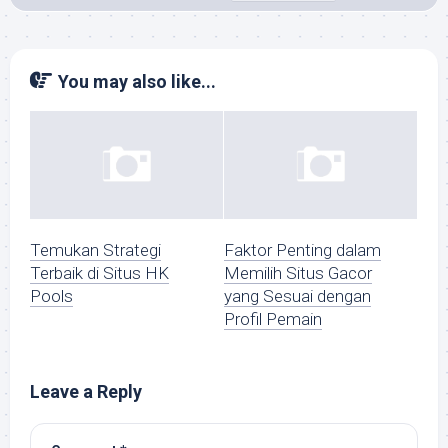
You may also like...
Temukan Strategi
Faktor Penting dalam
Terbaik di Situs HK
Memilih Situs Gacor
Pools
yang Sesuai dengan
Profil Pemain
Leave a Reply