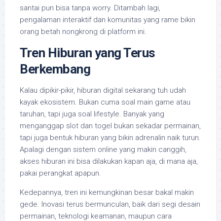
santai pun bisa tanpa worry. Ditambah lagi,
pengalaman interaktif dan komunitas yang rame bikin
orang betah nongkrong di platform ini.
Tren Hiburan yang Terus
Berkembang
Kalau dipikir-pikir, hiburan digital sekarang tuh udah
kayak ekosistem. Bukan cuma soal main game atau
taruhan, tapi juga soal lifestyle. Banyak yang
menganggap slot dan togel bukan sekadar permainan,
tapi juga bentuk hiburan yang bikin adrenalin naik turun.
Apalagi dengan sistem online yang makin canggih,
akses hiburan ini bisa dilakukan kapan aja, di mana aja,
pakai perangkat apapun.
Kedepannya, tren ini kemungkinan besar bakal makin
gede. Inovasi terus bermunculan, baik dari segi desain
permainan, teknologi keamanan, maupun cara