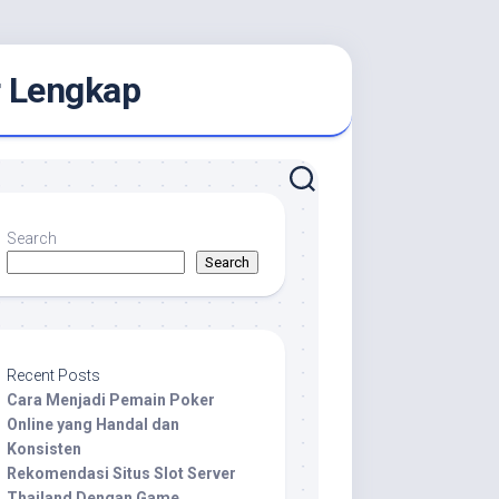
r Lengkap
Search
Search
Recent Posts
Cara Menjadi Pemain Poker
Online yang Handal dan
Konsisten
Rekomendasi Situs Slot Server
Thailand Dengan Game