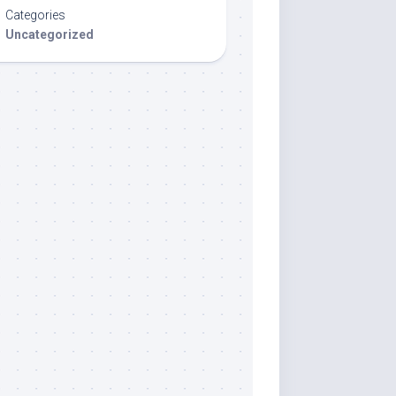
Categories
Uncategorized