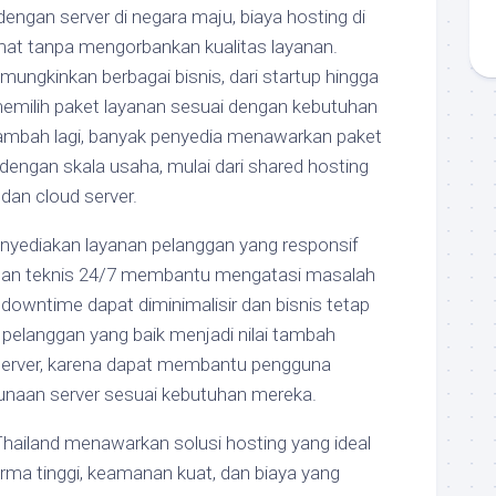
engan server di negara maju, biaya hosting di
mat tanpa mengorbankan kualitas layanan.
memungkinkan berbagai bisnis, dari startup hingga
memilih paket layanan sesuai dengan kebutuhan
ambah lagi, banyak penyedia menawarkan paket
dengan skala usaha, mulai dari shared hosting
dan cloud server.
enyediakan layanan pelanggan yang responsif
ngan teknis 24/7 membantu mengatasi masalah
downtime dapat diminimalisir dan bisnis tetap
n pelanggan yang baik menjadi nilai tambah
server, karena dapat membantu pengguna
naan server sesuai kebutuhan mereka.
hailand menawarkan solusi hosting yang ideal
rma tinggi, keamanan kuat, dan biaya yang