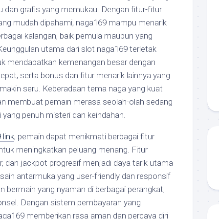
 dan grafis yang memukau. Dengan fitur-fitur
 yang mudah dipahami, naga169 mampu menarik
erbagai kalangan, baik pemula maupun yang
eunggulan utama dari slot naga169 terletak
tuk mendapatkan kemenangan besar dengan
epat, serta bonus dan fitur menarik lainnya yang
akin seru. Keberadaan tema naga yang kuat
an membuat pemain merasa seolah-olah sedang
i yang penuh misteri dan keindahan.
link
, pemain dapat menikmati berbagai fitur
ntuk meningkatkan peluang menang. Fitur
iar, dan jackpot progresif menjadi daya tarik utama
, desain antarmuka yang user-friendly dan responsif
 bermain yang nyaman di berbagai perangkat,
onsel. Dengan sistem pembayaran yang
naga169 memberikan rasa aman dan percaya diri