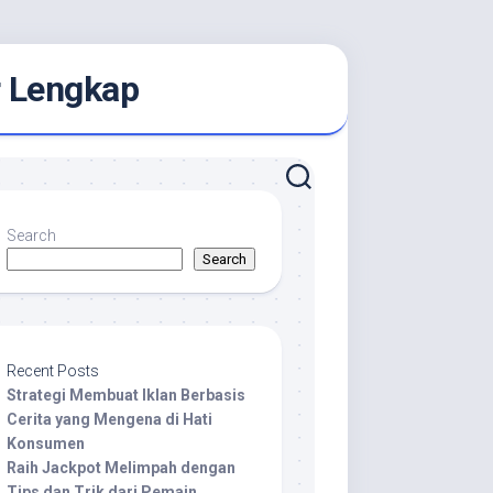
r Lengkap
Search
Search
Recent Posts
Strategi Membuat Iklan Berbasis
Cerita yang Mengena di Hati
Konsumen
Raih Jackpot Melimpah dengan
Tips dan Trik dari Pemain