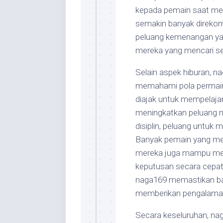
kepada pemain saat mel
semakin banyak direkom
peluang kemenangan yan
mereka yang mencari sen
Selain aspek hiburan, n
memahami pola permain
diajak untuk mempelajari
meningkatkan peluang 
disiplin, peluang untuk 
Banyak pemain yang mer
mereka juga mampu me
keputusan secara cepat.
naga169 memastikan ba
memberikan pengalaman
Secara keseluruhan, n