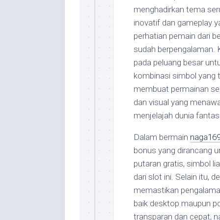
menghadirkan tema seru
inovatif dan gameplay
perhatian pemain dari b
sudah berpengalaman. K
pada peluang besar un
kombinasi simbol yang t
membuat permainan sem
dan visual yang menaw
menjelajah dunia fantas
Dalam bermain
naga169 
bonus yang dirancang u
putaran gratis, simbol l
dari slot ini. Selain itu
memastikan pengalaman
baik desktop maupun p
transparan dan cepat, 