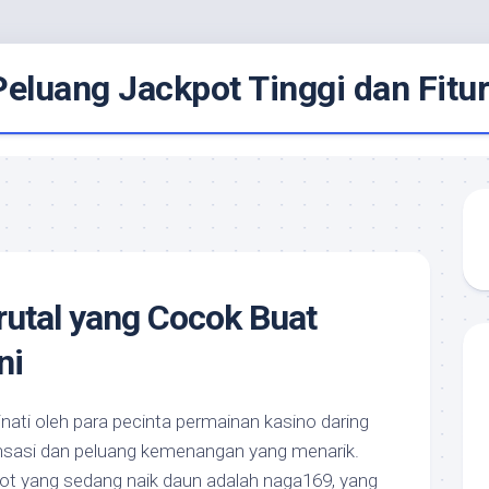
Peluang Jackpot Tinggi dan Fitu
Brutal yang Cocok Buat
ni
inati oleh para pecinta permainan kasino daring
sasi dan peluang kemenangan yang menarik.
lot yang sedang naik daun adalah naga169, yang