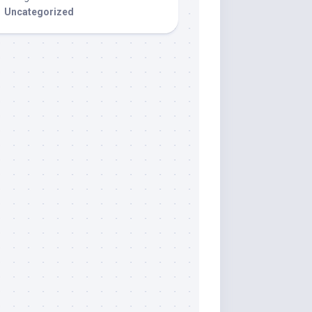
Uncategorized