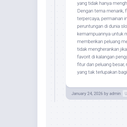
yang tidak hanya mengh
Dengan tema menarik, f
terpercaya, permainan i
peruntungan di dunia slo
kemampuannya untuk me
memberikan peluang men
tidak mengherankan jika
favorit di kalangan pen
fitur dan peluang besa
yang tak terlupakan bag
January 24, 2026
by
admin
U