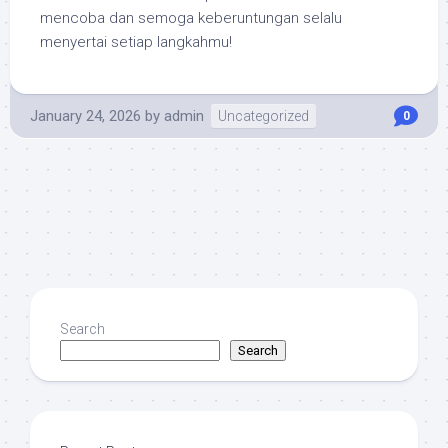
mencoba dan semoga keberuntungan selalu
menyertai setiap langkahmu!
January 24, 2026
by
admin
Uncategorized
0
Search
Search