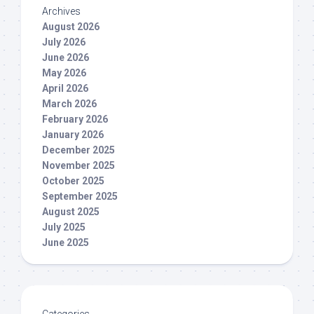
Archives
August 2026
July 2026
June 2026
May 2026
April 2026
March 2026
February 2026
January 2026
December 2025
November 2025
October 2025
September 2025
August 2025
July 2025
June 2025