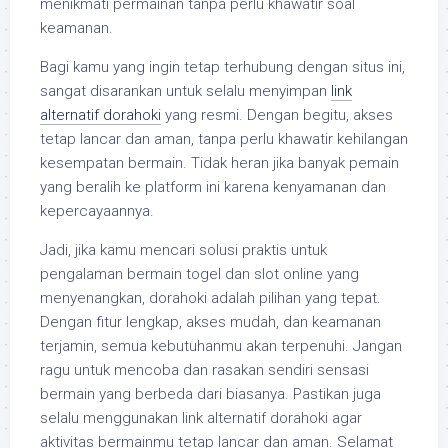
menikmati permainan tanpa perlu khawatir soal
keamanan.
Bagi kamu yang ingin tetap terhubung dengan situs ini,
sangat disarankan untuk selalu menyimpan
link
alternatif dorahoki
yang resmi. Dengan begitu, akses
tetap lancar dan aman, tanpa perlu khawatir kehilangan
kesempatan bermain. Tidak heran jika banyak pemain
yang beralih ke platform ini karena kenyamanan dan
kepercayaannya.
Jadi, jika kamu mencari solusi praktis untuk
pengalaman bermain togel dan slot online yang
menyenangkan, dorahoki adalah pilihan yang tepat.
Dengan fitur lengkap, akses mudah, dan keamanan
terjamin, semua kebutuhanmu akan terpenuhi. Jangan
ragu untuk mencoba dan rasakan sendiri sensasi
bermain yang berbeda dari biasanya. Pastikan juga
selalu menggunakan link alternatif dorahoki agar
aktivitas bermainmu tetap lancar dan aman. Selamat