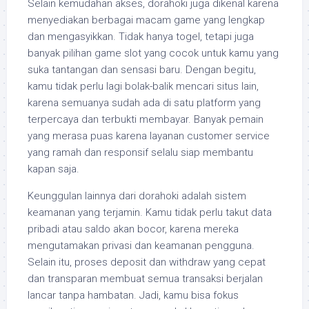
Selain kemudahan akses, dorahoki juga dikenal karena
menyediakan berbagai macam game yang lengkap
dan mengasyikkan. Tidak hanya togel, tetapi juga
banyak pilihan game slot yang cocok untuk kamu yang
suka tantangan dan sensasi baru. Dengan begitu,
kamu tidak perlu lagi bolak-balik mencari situs lain,
karena semuanya sudah ada di satu platform yang
terpercaya dan terbukti membayar. Banyak pemain
yang merasa puas karena layanan customer service
yang ramah dan responsif selalu siap membantu
kapan saja.
Keunggulan lainnya dari dorahoki adalah sistem
keamanan yang terjamin. Kamu tidak perlu takut data
pribadi atau saldo akan bocor, karena mereka
mengutamakan privasi dan keamanan pengguna.
Selain itu, proses deposit dan withdraw yang cepat
dan transparan membuat semua transaksi berjalan
lancar tanpa hambatan. Jadi, kamu bisa fokus